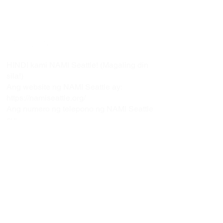
Copyright © 2021 NAMI Washington
Lahat ng Karapatan ay Nakalaan.
Kumonekta sa Amin!
HINDI kami NAMI Seattle! (Magaling din
sila!)
Ang website ng NAMI Seattle ay:
https://namiseattle.org/
Ang numero ng telepono ng NAMI Seattle
ay:
(206) 789-7722
NAMI Washington
1107 NE 45th Street, Suite 330 |
Seattle, WA 98105
(206) 783-4288
|
office@namiwa.org
(Oo, nasa Seattle kami, ngunit HINDI kami
NAMI Seattle!)