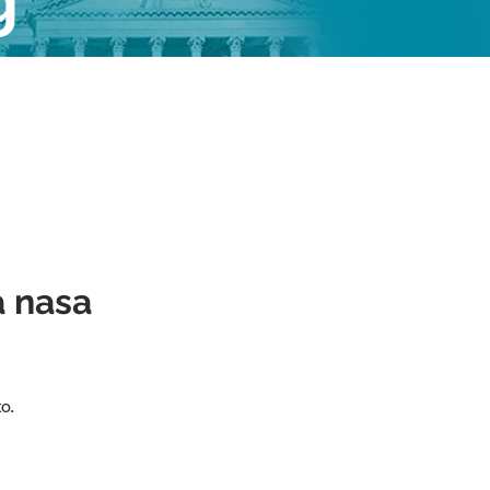
g
a nasa
o.