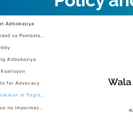
Policy a
at Adbokasiya
Mga Priyoridad sa Pambatasan
obby
 ng Adbokasiya
 Koalisyon
Wala 
ts for Advocacy
Blog ng Patakaran at Pagtataguyod
Naka-archive na Impormasyon
K