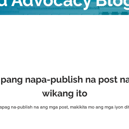
nd Advocacy Blo
pang napa-publish na post n
wikang ito
apag na-publish na ang mga post, makikita mo ang mga iyon dit