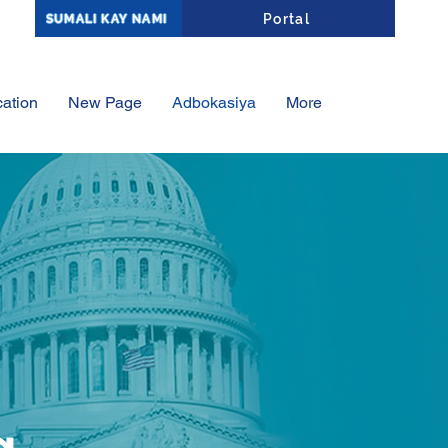
Affiliate Portal Log-In
Portal
SUMALI KAY NAMI
ation
New Page
Adbokasiya
More