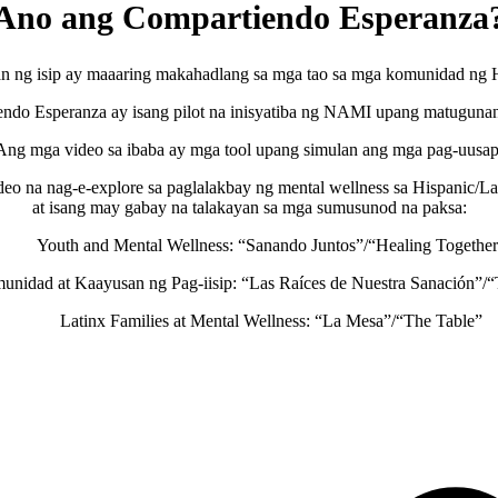
Ano ang Compartiendo Esperanza
 ng isip ay maaaring makahadlang sa mga tao sa mga komunidad ng His
ndo Esperanza ay isang pilot na inisyatiba ng NAMI upang matugunan 
Ang mga video sa ibaba ay mga tool upang simulan ang mga pag-uusap
deo na nag-e-explore sa paglalakbay ng mental wellness sa Hispanic
at isang may gabay na talakayan sa mga sumusunod na paksa:
Youth and Mental Wellness: “Sanando Juntos”/“Healing Togethe
nidad at Kaayusan ng Pag-iisip: “Las Raíces de Nuestra Sanación”/“
Latinx Families at Mental Wellness: “La Mesa”/“The Table”