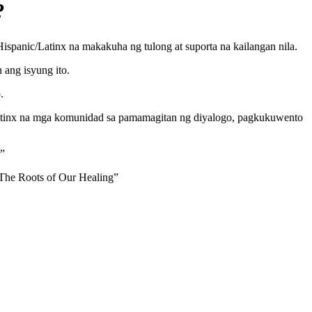
?
panic/Latinx na makakuha ng tulong at suporta na kailangan nila.
ang isyung ito.
.
/Latinx na mga komunidad sa pamamagitan ng diyalogo, pagkukuwento
r”
The Roots of Our Healing”