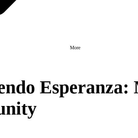
More
ndo Esperanza: M
unity