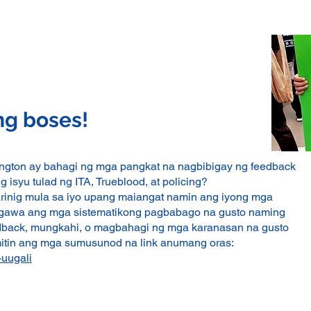
ng boses!
gton ay bahagi ng mga pangkat na nagbibigay ng feedback
isyu tulad ng ITA, Trueblood, at policing?
rinig mula sa iyo upang maiangat namin ang iyong mga
gawa ang mga sistematikong pagbabago na gusto naming
dback, mungkahi, o magbahagi ng mga karanasan na gusto
itin ang mga sumusunod na link anumang oras:
-uugali