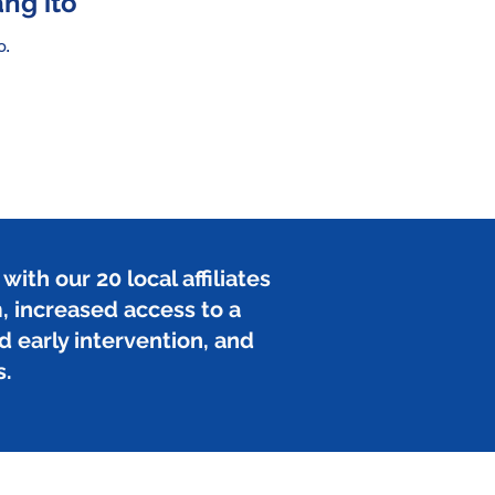
ng ito
o.
ith our 20 local affiliates
m, increased access to a
d early intervention, and
s.