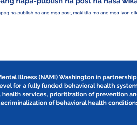
ang napa-publish na post na nasa wika
pag na-publish na ang mga post, makikita mo ang mga iyon dit
ental Illness (NAMI) Washington in partnership w
evel for a fully funded behavioral health syste
health services, prioritization of prevention an
ecriminalization of behavioral health condition