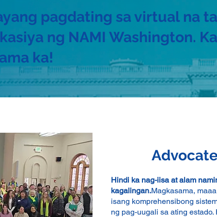
yang pagdating sa virtual na t
kasiya ng NAMI Washington. Ka
ama ka!
Advocate
Hindi ka nag-iisa at alam nami
kagalingan.
Magkasama, maaari
isang komprehensibong siste
ng pag-uugali sa ating estad