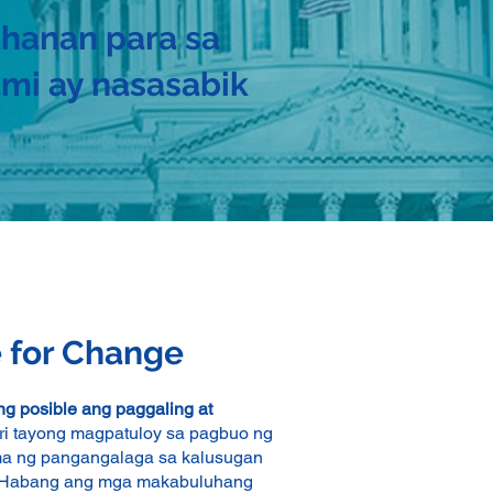
ahanan para sa
mi ay nasasabik
 for Change
ng posible ang paggaling at
 tayong magpatuloy sa pagbuo ng
ma ng pangangalaga sa kalusugan
o. Habang ang mga makabuluhang