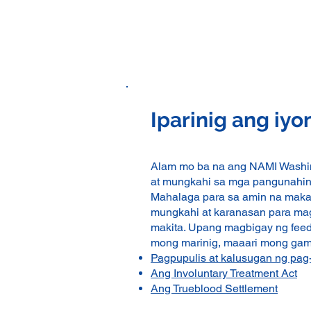
Iparinig ang iyo
Alam mo ba na ang NAMI Washin
at mungkahi sa mga pangunahing 
Mahalaga para sa amin na maka
mungkahi at karanasan para ma
makita. Upang magbigay ng fee
mong marinig, maaari mong gam
Pagpupulis at kalusugan ng pag
Ang Involuntary Treatment Act
Ang Trueblood Settlement