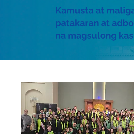
Kamusta at maliga
patakaran at adbo
na magsulong kas