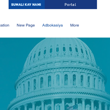
Affiliate Portal Log-In
Portal
SUMALI KAY NAMI
ation
New Page
Adbokasiya
More