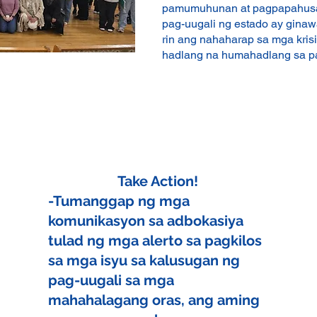
pamumuhunan at pagpapahusay
pag-uugali ng estado ay gina
rin ang nahaharap sa mga kris
hadlang na humahadlang sa p
Take Action!
-Tumanggap ng mga
komunikasyon sa adbokasiya
tulad ng mga alerto sa pagkilos
sa mga isyu sa kalusugan ng
pag-uugali sa mga
mahahalagang oras, ang aming