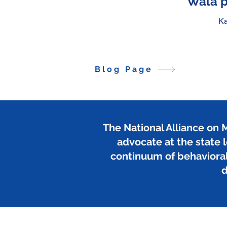
Wala p
Ka
Blog Page
The National Alliance on M
advocate at the state l
continuum of behavioral 
d