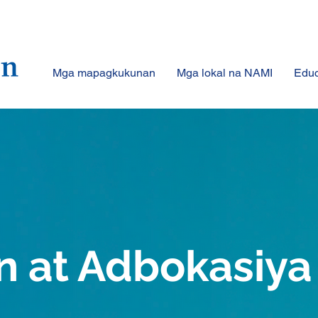
Mga mapagkukunan
Mga lokal na NAMI
Educ
n at Adbokasiya