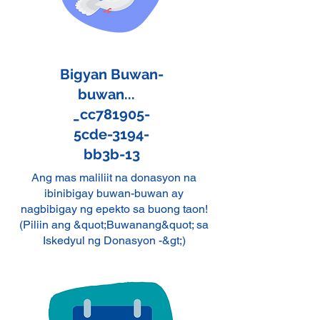
Bigyan Buwan-
buwan...
_cc781905-
5cde-3194-
bb3b-13
Ang mas maliliit na donasyon na
ibinibigay buwan-buwan ay
nagbibigay ng epekto sa buong taon!
(Piliin ang &quot;Buwanang&quot; sa
Iskedyul ng Donasyon -&gt;)