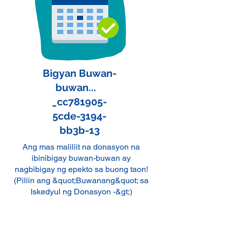
Bigyan Buwan-
buwan...
_cc781905-
5cde-3194-
bb3b-13
Ang mas maliliit na donasyon na
ibinibigay buwan-buwan ay
nagbibigay ng epekto sa buong taon!
(Piliin ang &quot;Buwanang&quot; sa
Iskedyul ng Donasyon -&gt;)