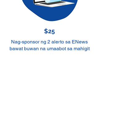
$25
Nag-sponsor ng 2 alerto sa ENews
bawat buwan na umaabot sa mahigit
12,000 tagasuporta at kasosyo ng
NAMI
Prefer to donate stock, crypto and
DAF?
We are now using Every.org to
receive donations of stock, crypto
and donor advised funds. Click the
button to donate!